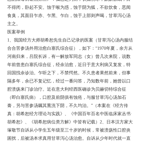
不得闭，卧起不安。蚀于喉为惑，蚀于阴为狐，不欲饮食，恶闻
食臭，其面目乍赤、乍黑、乍白，蚀于上部则声喝，甘草泻心汤
主之。
医案举例
1、我国经方大师胡希恕先生自己记录的医案（甘草泻心汤内服结
合合苦参汤外用治愈白塞氏综合征），如下：“1970年夏，余方从
河南归来，吕院长诉，有一解放军同志（女）曾几次来院，说数
年前曾患白塞氏综合征，经余治愈，近日于意大利病又复发，特
回国找余诊治。乍听之下，不禁愕然。不久患者果然前来，但事
隔多年，余已不复记忆，经过一番问答，乃知数年前，她曾以口
腔溃疡来门诊治疗。近在意大利经西医确诊为贝赫切特综合征
（即白塞氏病），口腔及前阴俱有蚀疮，与服甘草泻心汤加石
膏，另与苦参汤嘱其熏洗下阴，不久均治。”（本案在《经方传
真：胡希恕经方理论与实践》、《中国百年百名中医临床家丛书·
胡希恕》、《胡希恕病位类方解》中皆有记载）2、日本汉方家大
塚敬节自诉从小学生五年级至三十岁的时候，常被溃疡性口腔炎
困扰，后被汤本求真用甘草泻心汤治愈。自诉从少年时代就一直