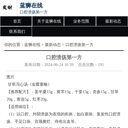
蓝狮在线
口腔溃疡第一方
首页
关于蓝狮在线
业务范围
最新动态
联系我们
你的位置：
蓝狮在线
>
最新动态
> 口腔溃疡第一方
口腔溃疡第一方
发布日期：2024-06-24 16:39 点击次数：191
图片
甘草泻心汤《金匮要略》
【推荐配方】：姜半夏15g，黄芩15g，干姜15g，党参15g，甘草
20g，黄连5g，红枣20g。
【适用病症】：
（1）以口腔、外阴溃疡为表现的疾病，如白塞病、复发性口腔溃
疡、手足口病、宫颈糜烂、痔疮出血等。