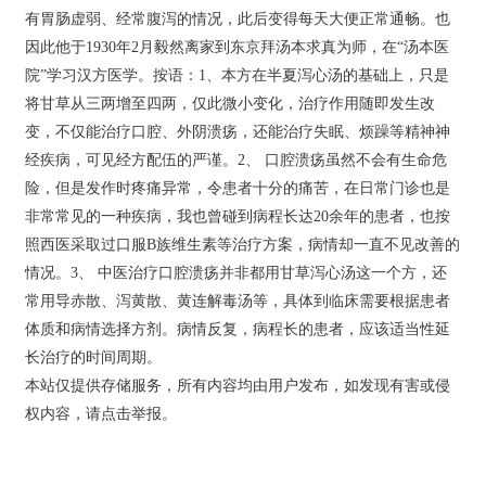
有胃肠虚弱、经常腹泻的情况，此后变得每天大便正常通畅。也
因此他于1930年2月毅然离家到东京拜汤本求真为师，在“汤本医
院”学习汉方医学。按语：1、本方在半夏泻心汤的基础上，只是
将甘草从三两增至四两，仅此微小变化，治疗作用随即发生改
变，不仅能治疗口腔、外阴溃疡，还能治疗失眠、烦躁等精神神
经疾病，可见经方配伍的严谨。2、 口腔溃疡虽然不会有生命危
险，但是发作时疼痛异常，令患者十分的痛苦，在日常门诊也是
非常常见的一种疾病，我也曾碰到病程长达20余年的患者，也按
照西医采取过口服B族维生素等治疗方案，病情却一直不见改善的
情况。3、 中医治疗口腔溃疡并非都用甘草泻心汤这一个方，还
常用导赤散、泻黄散、黄连解毒汤等，具体到临床需要根据患者
体质和病情选择方剂。病情反复，病程长的患者，应该适当性延
长治疗的时间周期。
本站仅提供存储服务，所有内容均由用户发布，如发现有害或侵
权内容，请点击举报。