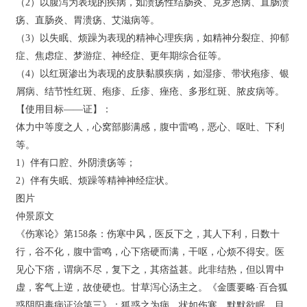
（2）以腹泻为表现的疾病，如溃疡性结肠炎、克罗恩病、直肠溃
疡、直肠炎、胃溃疡、艾滋病等。
（3）以失眠、烦躁为表现的精神心理疾病，如精神分裂症、抑郁
症、焦虑症、梦游症、神经症、更年期综合征等。
（4）以红斑渗出为表现的皮肤黏膜疾病，如湿疹、带状疱疹、银
屑病、结节性红斑、疱疹、丘疹、痤疮、多形红斑、脓皮病等。
【使用目标——证】：
体力中等度之人，心窝部膨满感，腹中雷鸣，恶心、呕吐、下利
等。
1）伴有口腔、外阴溃疡等；
2）伴有失眠、烦躁等精神神经症状。
图片
仲景原文
《伤寒论》第158条：伤寒中风，医反下之，其人下利，日数十
行，谷不化，腹中雷鸣，心下痞硬而满，干呕，心烦不得安。医
见心下痞，谓病不尽，复下之，其痞益甚。此非结热，但以胃中
虚，客气上逆，故使硬也。甘草泻心汤主之。《金匮要略·百合狐
惑阴阳毒病证治第三》：狐惑之为病，状如伤寒，默默欲眠，目