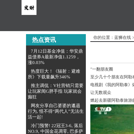
你的位置：
蓝狮在线
热点资讯
7月12日基金净值：华安鼎
益债券A最新净值1.1259，
涨0.03%
“一翻朋友圈
热度巨大！《辐射：避难
所》下载量飙升346%
至少几十个朋友在阿勒
电视剧《我的阿勒泰》
推主调侃：V社营销只需要
让玩家闻G胖手指 玩家就会
让无数观众
癫狂
燃起去新疆阿勒泰旅游
网友分享自己婆婆的邋遢
行为, 怪不得“两代人”无法生
活一起!
冷门预警! 22冠王3-6, 落后
NO.9, 中国金花凋零, 巴多萨