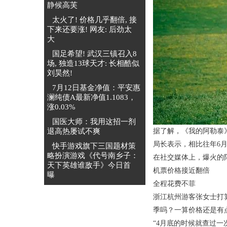
静候高芙
太火了! 价格几乎翻倍, 接
下来还要涨! 网友: 后劲太
大
国足希望! 武汉三镇召入8
场, 独造13球天才: 长相酷似
刘昊然!
7月12日基金净值：平安惠
澜纯债A最新净值1.1083，
涨0.03%
国医大师：我用这招一剂
退高热屡试不爽
据了解，《我的阿勒泰
局长表示，相比往年6月
快手游戏旗下三国题材策
略扮演游戏《代号南乡子：
在社交媒体上，爆火的
天下英雄谁敌手》今日首
机票价格接近翻倍
曝
全程花费不菲
浙江杭州游客张女士打
季吗？一算价格还是有
“4月底的时候就查过一